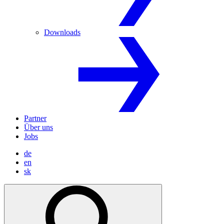
Downloads
Partner
Über uns
Jobs
de
en
sk