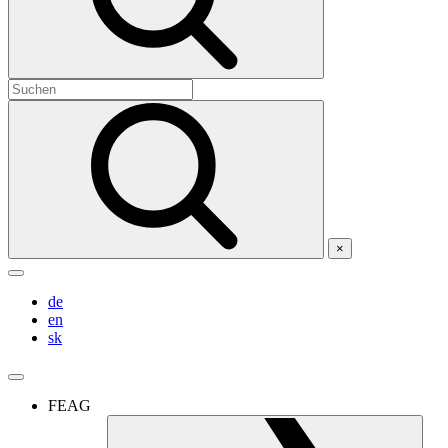
×
de
en
sk
FEAG