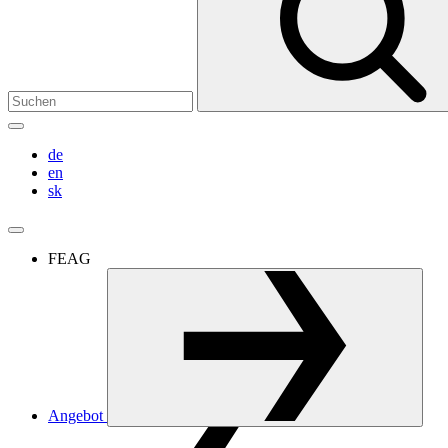
de
en
sk
FEAG
Angebot