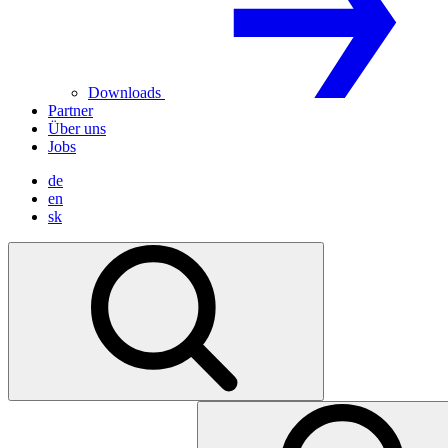
Downloads
Partner
Über uns
Jobs
de
en
sk