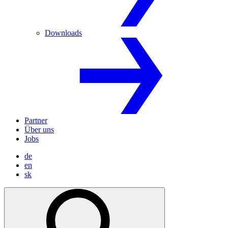
Downloads
Partner
Über uns
Jobs
de
en
sk