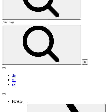
×
de
en
sk
FEAG