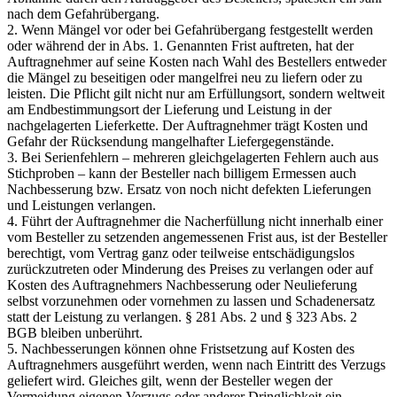
nach dem Gefahrübergang.
2. Wenn Mängel vor oder bei Gefahrübergang festgestellt werden
oder während der in Abs. 1. Genannten Frist auftreten, hat der
Auftragnehmer auf seine Kosten nach Wahl des Bestellers entweder
die Mängel zu beseitigen oder mangelfrei neu zu liefern oder zu
leisten. Die Pflicht gilt nicht nur am Erfüllungsort, sondern weltweit
am Endbestimmungsort der Lieferung und Leistung in der
nachgelagerten Lieferkette. Der Auftragnehmer trägt Kosten und
Gefahr der Rücksendung mangelhafter Liefergegenstände.
3. Bei Serienfehlern – mehreren gleichgelagerten Fehlern auch aus
Stichproben – kann der Besteller nach billigem Ermessen auch
Nachbesserung bzw. Ersatz von noch nicht defekten Lieferungen
und Leistungen verlangen.
4. Führt der Auftragnehmer die Nacherfüllung nicht innerhalb einer
vom Besteller zu setzenden angemessenen Frist aus, ist der Besteller
berechtigt, vom Vertrag ganz oder teilweise entschädigungslos
zurückzutreten oder Minderung des Preises zu verlangen oder auf
Kosten des Auftragnehmers Nachbesserung oder Neulieferung
selbst vorzunehmen oder vornehmen zu lassen und Schadenersatz
statt der Leistung zu verlangen. § 281 Abs. 2 und § 323 Abs. 2
BGB bleiben unberührt.
5. Nachbesserungen können ohne Fristsetzung auf Kosten des
Auftragnehmers ausgeführt werden, wenn nach Eintritt des Verzugs
geliefert wird. Gleiches gilt, wenn der Besteller wegen der
Vermeidung eigenen Verzugs oder anderer Dringlichkeit ein