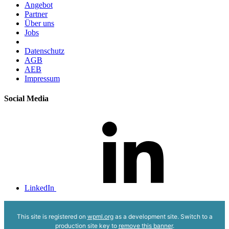
Angebot
Partner
Über uns
Jobs
Datenschutz
AGB
AEB
Impressum
Social Media
LinkedIn
This site is registered on
wpml.org
as a development site. Switch to a
production site key to
remove this banner
.