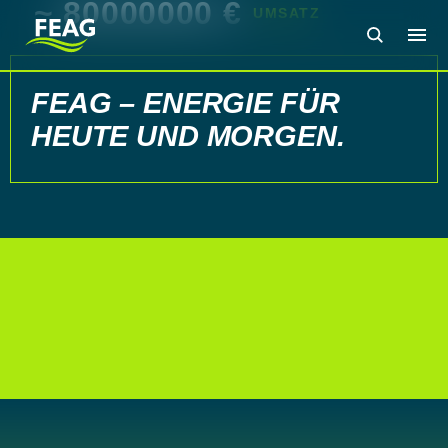
~
80000000
€
UMSATZ
FEAG
FEAG – ENERGIE FÜR
HEUTE UND MORGEN.