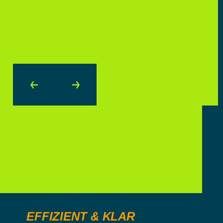
Vertrieb, Power Houses
JURAJ HALABRIN
Vertrieb in Komarnó
EFFIZIENT & KLAR