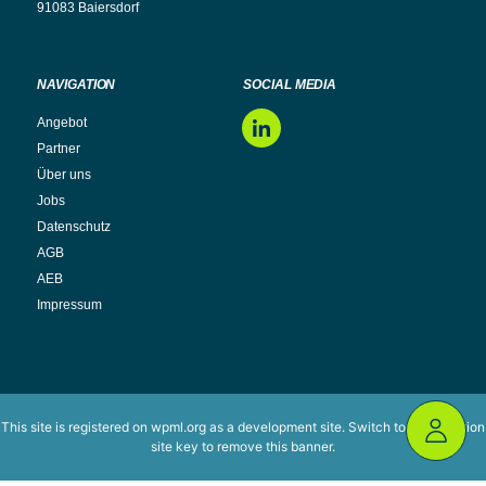
91083 Baiersdorf
NAVIGATION
SOCIAL MEDIA
Angebot
LinkedIn
Partner
Über uns
Jobs
Datenschutz
AGB
AEB
Impressum
This site is registered on
wpml.org
as a development site. Switch to a production
site key to
remove this banner
.