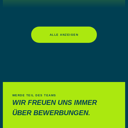
JÖRG KIEHNSCHERF
Geschäftsführer FEAG St. Ingbert GmbH
ALLE ANZEIGEN
WERDE TEIL DES TEAMS
WIR FREUEN UNS IMMER
ROMAN SKALA
ÜBER BEWERBUNGEN.
Geschäftsführer FEAG SLK Elektro s.r.o.