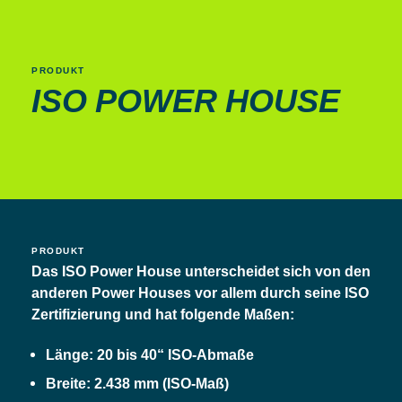
PRODUKT
ISO POWER HOUSE
PRODUKT
Das ISO Power House unterscheidet sich von den
anderen Power Houses vor allem durch seine ISO
Zertifizierung und hat folgende Maßen:
Länge: 20 bis 40“ ISO-Abmaße
Breite: 2.438 mm (ISO-Maß)