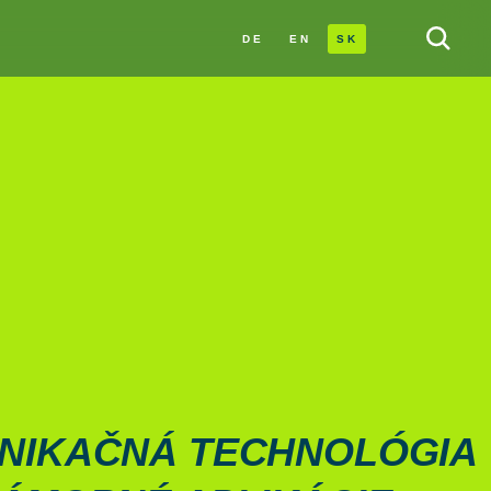
DE
EN
SK
NI­KAČNÁ TECH­NOLÓGIA