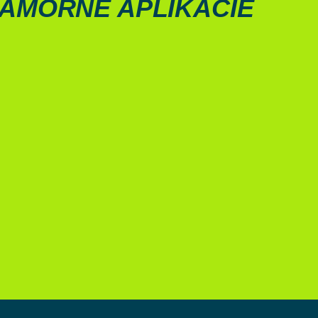
Á­MOR­NÉ APLI­KÁCIE