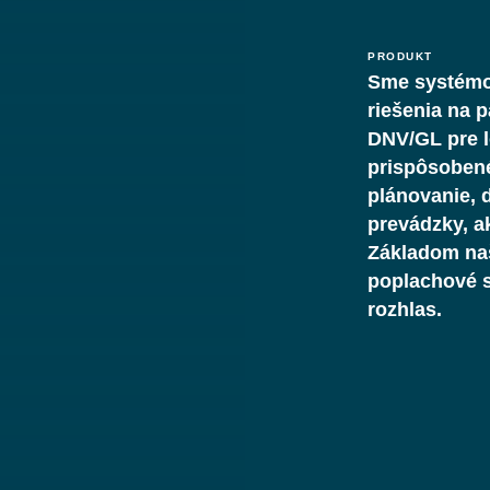
PRODUKT
Sme systémo
riešenia na 
DNV/GL pre l
prispôsobené
plánovanie, 
prevádzky, a
Základom naš
poplachové s
rozhlas.