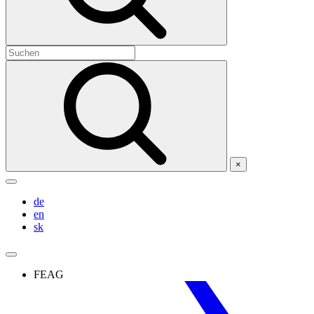
×
de
en
sk
FEAG