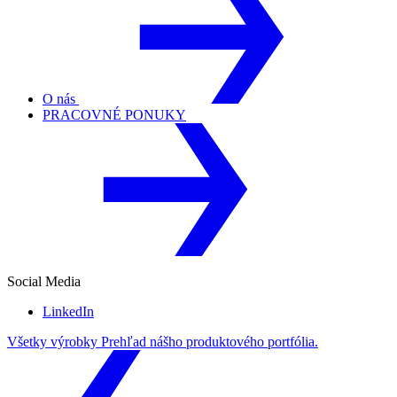
O nás
PRACOVNÉ PONUKY
Social Media
LinkedIn
Všetky výrobky
Prehľad nášho produktového portfólia.