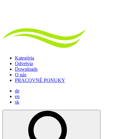
Kategória
Odvetvia
Downloads
O nás
PRACOVNÉ PONUKY
de
en
sk